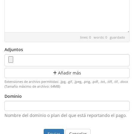
lines: 0 words: 0
guardado
Adjuntos
Añadir más
Extensiones de archivo permitidas: .jpg, .gif, .jpeg, .png, .pdf, .txt, .tiff, .tif, .docx
(Tamaño máximo de archivo: 64MB)
Dominio
Nombre del dominio o plan del que está reportando el pago.
Cancelar