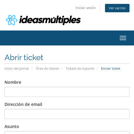
Iniciar sesión
Ver carrito
Activ
Abrir ticket
Inicio del portal
Área de cliente
Tickets de soporte
Enviar ticket
Nombre
Dirección de email
Asunto