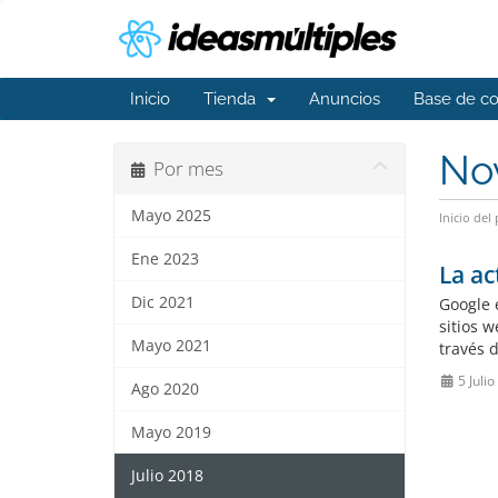
Inicio
Tienda
Anuncios
Base de c
No
Por mes
Mayo 2025
Inicio del 
Ene 2023
La ac
Dic 2021
Google 
sitios 
Mayo 2021
través 
5 Juli
Ago 2020
Mayo 2019
Julio 2018