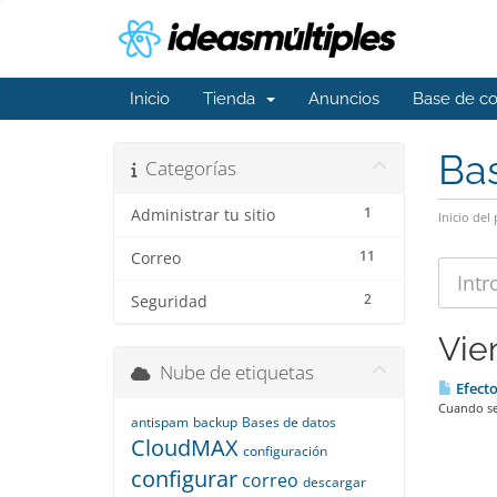
Inicio
Tienda
Anuncios
Base de c
Ba
Categorías
1
Administrar tu sitio
Inicio del 
11
Correo
2
Seguridad
Vie
Nube de etiquetas
Efecto
Cuando se 
antispam
backup
Bases de datos
CloudMAX
configuración
configurar
correo
descargar