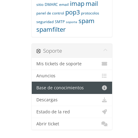
imap
mail
sitio
DMARC
email
pop3
panel de control
protocolos
spam
seguridad
SMTP
soporte
spamfilter
Soporte
Mis tickets de soporte
Anuncios
Base de conocimientos
Descargas
Estado de la red
Abrir ticket