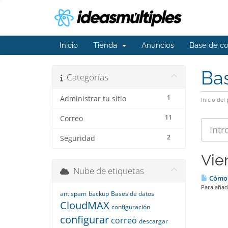
Inicio
Tienda
Anuncios
Base de c
Ba
Categorías
1
Administrar tu sitio
Inicio del 
11
Correo
2
Seguridad
Vie
Nube de etiquetas
Cómo a
Para añadi
antispam
backup
Bases de datos
CloudMAX
configuración
configurar
correo
descargar