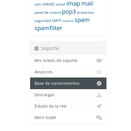
imap
mail
sitio
DMARC
email
pop3
panel de control
protocolos
spam
seguridad
SMTP
soporte
spamfilter
Soporte
Mis tickets de soporte
Anuncios
Base de conocimientos
Descargas
Estado de la red
Abrir ticket